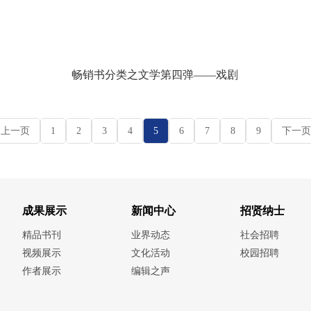
畅销书分类之文学第四弹——戏剧
上一页
1
2
3
4
5
6
7
8
9
下一页
成果展示
新闻中心
招贤纳士
精品书刊
业界动态
社会招聘
视频展示
文化活动
校园招聘
作者展示
编辑之声