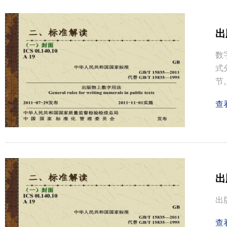
出
数
式
节。
查
出
出
查