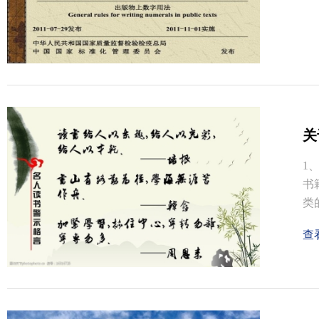
关
1
书
类
查