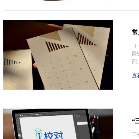
常
（
因
烈
查
“
三