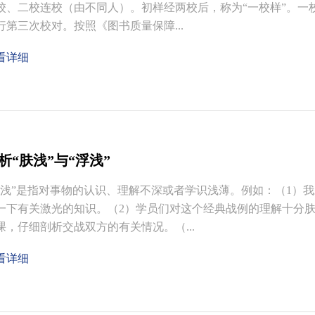
校、二校连校（由不同人）。初样经两校后，称为“一校样”。一
行第三次校对。按照《图书质量保障...
看详细
析“肤浅”与“浮浅”
肤浅”是指对事物的认识、理解不深或者学识浅薄。例如：（1）
一下有关激光的知识。（2）学员们对这个经典战例的理解十分
课，仔细剖析交战双方的有关情况。（...
看详细