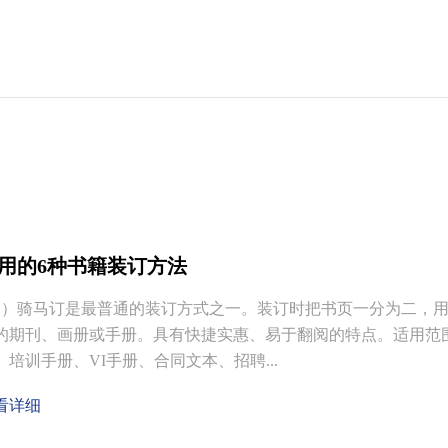
用的6种书籍装订方法
1）骑马订是最普通的装订方式之一。装订时把书页一分为二，
的期刊、画册或手册。具有快捷实惠、易于翻阅的特点。适用范
、培训手册、VI手册、合同文本、招聘...
看详细