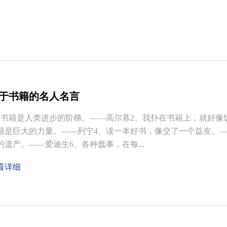
于书籍的名人名言
、书籍是人类进步的阶梯。——高尔基2、我扑在书籍上，就好像
籍是巨大的力量。——列宁4、读一本好书，像交了一个益友。—
的遗产。——爱迪生6、各种蠢事，在每...
看详细