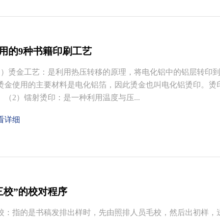
用的9种书籍印刷工艺
1）烫金工艺：是利用热压转移的原理，将电化铝中的铝层转印
烫金使用的主要材料是电化铝箔，因此烫金也叫电化铝烫印。烫
。（2）镭射烫印：是一种利用温度与压...
看详细
三校”的校对程序
校：指的是书稿发排出样时，先由照排人员毛校，然后出初样，