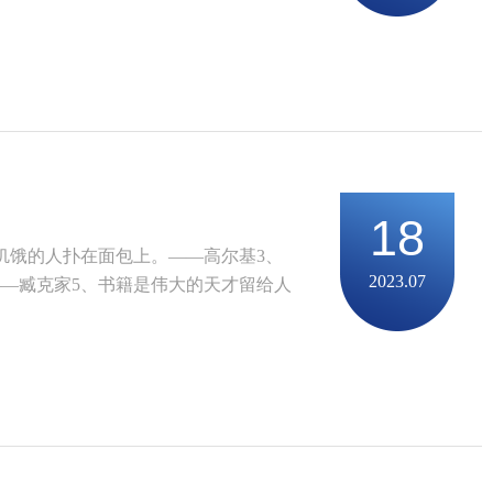
18
饥饿的人扑在面包上。——高尔基3、
2023.07
—臧克家5、书籍是伟大的天才留给人