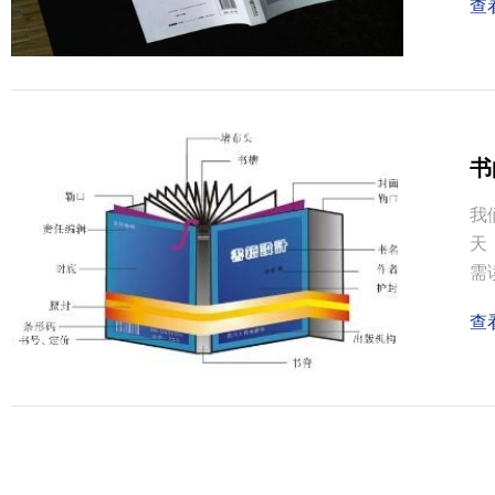
查
书
我
天
需
查