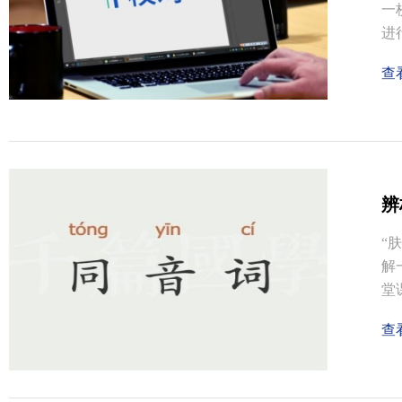
一
进
查
辨
“
解
堂
查